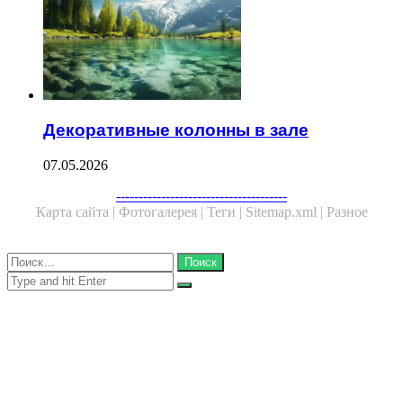
Декоративные колонны в зале
07.05.2026
Facebook
Twitter
WhatsApp
Telegram
--------------------------------------
Карта сайта |
Фотогалерея |
Теги |
Sitemap.xml |
Разное
Close
Найти:
Close
Search
for