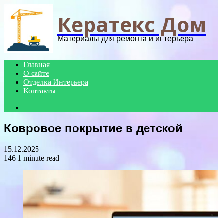
Menu
Кератекс Дом
Материалы для ремонта и интерьера
Главная
О сайте
Отделка Интерьера
Контакты
Search
for
Ковровое покрытие в детской
15.12.2025
146
1 minute read