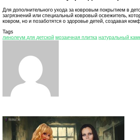
Для дополнительного ухода за ковровым покрытием в дет
загрязнений или специальный ковровый освежитель, котор
ковром, но и позаботятся о здоровье детей, создавая ко
Tags
линолеум для детской
мозаичная плитка
натуральный кам
Facebook
Twitter
LinkedIn
Tumblr
Pinterest
Reddit
VKontakte
Odnoklassniki
Skype
WhatsApp
Telegram
Viber
Share
Print
via
Email
Related Articles