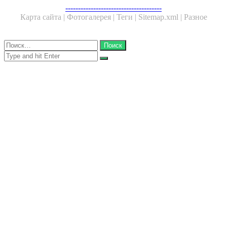
Facebook
Twitter
WhatsApp
Telegram
--------------------------------------
Карта сайта |
Фотогалерея |
Теги |
Sitemap.xml |
Разное
Close
Найти:
Close
Search
for