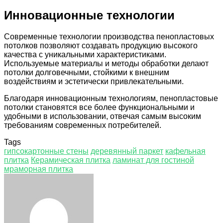
Инновационные технологии
Современные технологии производства пенопластовых
потолков позволяют создавать продукцию высокого
качества с уникальными характеристиками.
Используемые материалы и методы обработки делают
потолки долговечными, стойкими к внешним
воздействиям и эстетически привлекательными.
Благодаря инновационным технологиям, пенопластовые
потолки становятся все более функциональными и
удобными в использовании, отвечая самым высоким
требованиям современных потребителей.
Tags
гипсокартонные стены
деревянный паркет
кафельная
плитка
Керамическая плитка
ламинат для гостиной
мраморная плитка
Facebook
Twitter
LinkedIn
Tumblr
Pinterest
Reddit
VKontakte
Odnoklassniki
Skype
WhatsApp
Telegram
Viber
Share
Print
via
Email