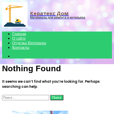
Menu
Кератекс Дом
Материалы для ремонта и интерьера
Главная
О сайте
Отделка Интерьера
Контакты
Search
for
Nothing Found
It seems we can’t find what you’re looking for. Perhaps
searching can help.
Найти:
ЧИТАЕМОЕ