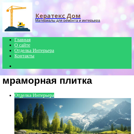
Menu
Кератекс Дом
Материалы для ремонта и интерьера
Главная
О сайте
Отделка Интерьера
Контакты
Search
for
мраморная плитка
Отделка Интерьера