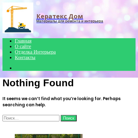
Menu
Кератекс Дом
Материалы для ремонта и интерьера
Главная
О сайте
Отделка Интерьера
Контакты
Search
for
Nothing Found
It seems we can’t find what you’re looking for. Perhaps
searching can help.
Найти:
ЧИТАЕМОЕ